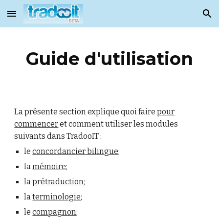
Skip to main content
Skip to navigation
Guide d'utilisation
La présente section explique quoi faire
pour
commencer
et comment utiliser les modules
suivants dans TradooIT :
le
concordancier bilingue
;
la
mémoire
;
la
prétraduction
;
la
terminologie
;
le
compagnon
;