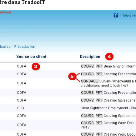
oire dans TradooIT