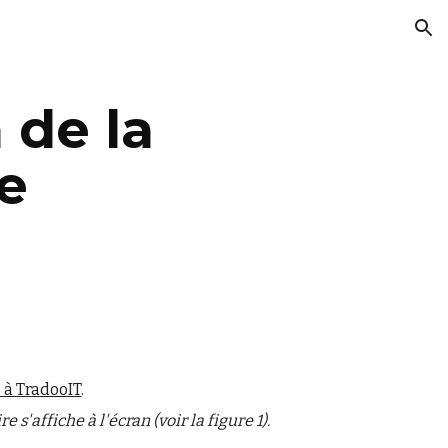
ion
 de la
e
 à TradooIT
.
 s'affiche à l'écran (voir la figure 1).