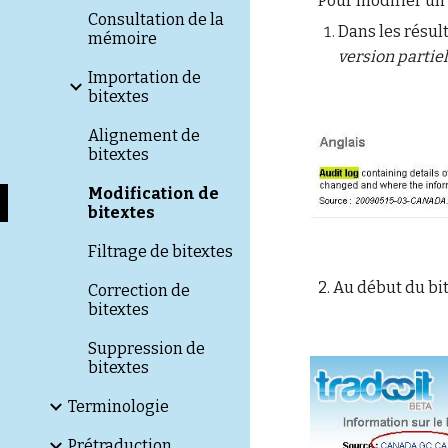
Pour modifier un 
Consultation de la
Dans les résul
mémoire
version partiel
Importation de
bitextes
Alignement de
bitextes
Modification de
bitextes
Filtrage de bitextes
2.
Au début du bite
Correction de
bitextes
Suppression de
bitextes
Terminologie
Prétraduction